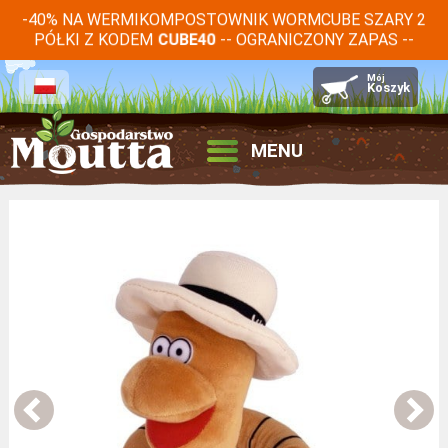
-40% NA WERMIKOMPOSTOWNIK WORMCUBE SZARY 2
PÓŁKI Z KODEM
-- OGRANICZONY ZAPAS --
CUBE40
MENU