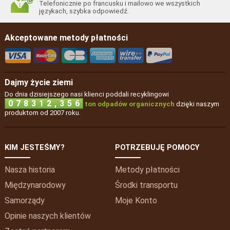
Telefonicznie po francusku i mailowo we wszystkich
językach, szybka odpowiedź.
Akceptowane metody płatności
Dajmy życie ziemi
Do dnia dzisiejszego nasi klienci poddali recyklingowi
,
0
7
8
3
1
2
3
5
6
ton odpadów organicznych
dzięki naszym
produktom od 2007 roku.
KIM JESTEŚMY?
POTRZEBUJĘ POMOCY
Nasza historia
Metody płatności
Międzynarodowy
Środki transportu
Samorządy
Moje
Konto
Opinie naszych klientów