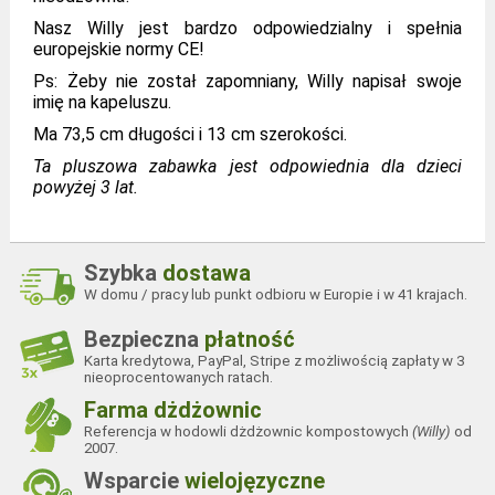
Nasz Willy jest bardzo odpowiedzialny i spełnia
europejskie normy CE!
Ps: Żeby nie został zapomniany, Willy napisał swoje
imię na kapeluszu.
Ma 73,5 cm długości i 13 cm szerokości.
Ta pluszowa zabawka jest odpowiednia dla dzieci
powyżej 3 lat.
Marka
Gospodarstwo z Moutta
Szybka
dostawa
Referencja
PEL/WILLY
W domu / pracy lub punkt odbioru w Europie i w 41 krajach.
Wymiary
Długość 74 x Głębokość 13 x
Bezpieczna
płatność
(całkowite)
Wysokość 13 cm
Karta kredytowa, PayPal, Stripe z możliwością zapłaty w 3
Waga
135 gramy
nieoprocentowanych ratach.
Farma dżdżownic
Referencja w hodowli dżdżownic kompostowych
(Willy)
od
2007.
Wsparcie
wielojęzyczne