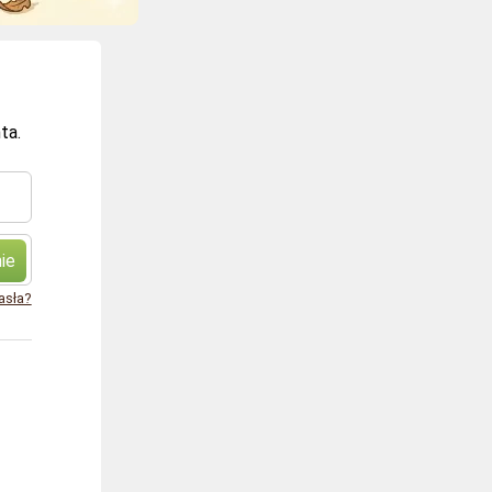
ta.
ie
asła?