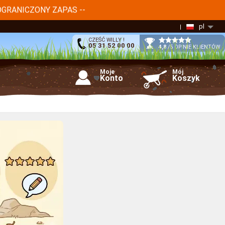
OGRANICZONY ZAPAS --
pl
CZEŚĆ WILLY !
05 31 52 00 00
4,8
/5 OPINIE KLIENTÓW
Moje
Mój
Konto
Koszyk