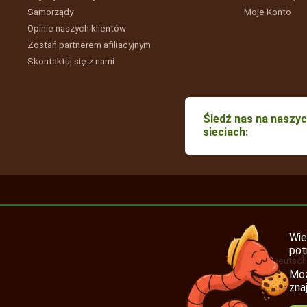
Samorządy
Moje
Konto
Opinie naszych klientów
Zostań partnerem afiliacyjnym
Skontaktuj się z nami
Śledź nas na naszy
sieciach:
Wi
pot
Français
Deutsc
Moż
zna