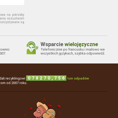
owe na potrzeby
egania oszustwom
ykorzystywane są
Wsparcie
wielojęzyczne
żownic
Telefonicznie po francusku i mailowo we
007.
wszystkich językach, szybka odpowiedź.
,
0
7
8
2
7
0
7
5
6
dali recyklingowi
ton odpadów
tom od 2007 roku.