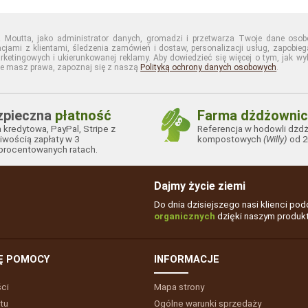
 Moutta, jako administrator danych, gromadzi i przetwarza Twoje dane osob
acjami z klientami, śledzenia zamówień i dostaw, personalizacji usług, zapobi
rketingowych i ukierunkowanej reklamy. Aby dowiedzieć się więcej o tym, jak w
kie masz prawa, zapoznaj się z naszą
Polityką ochrony danych osobowych
.
zpieczna
płatność
Farma dżdżownic
a kredytowa, PayPal, Stripe z
Referencja w hodowli dżd
iwością zapłaty w 3
kompostowych
(Willy)
od 2
procentowanych ratach.
Dajmy życie ziemi
Do dnia dzisiejszego nasi klienci pod
organicznych
dzięki naszym produk
Ę POMOCY
INFORMACJE
ści
Mapa strony
tu
Ogólne warunki sprzedaży