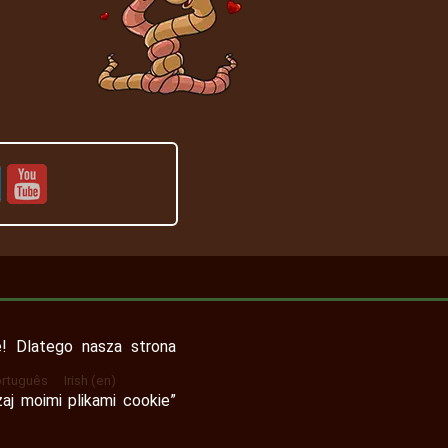
! Dlatego nasza strona
rtuguês
Irish (en)
zaj moimi plikami cookie”