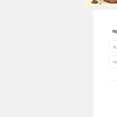
Wp
Ad
H