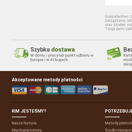
Gospodarstwo z
zarządzania rel
oraz działań ma
Twoje dane i ja
Szybka
dostawa
Be
W domu / pracy lub punkt odbioru w
Kart
Europie i w 41 krajach.
możl
nieo
Akceptowane metody płatności
KIM JESTEŚMY?
POTRZEBUJ
Nasza historia
Metody płatno
Międzynarodowy
Środki transpor