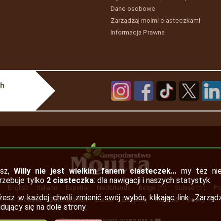
Dane osobowe
Zarządzaj moimi ciasteczkami
Informacja Prawna
ch
esz,
Willy nie jest wielkim fanem ciasteczek…
my też nie
rzebuje tylko
2 ciasteczka
: dla nawigacji i naszych statystyk.
h
English
Italiano
Español
Nederlands
Belge (fr)
Suisse (fr)
Po
esz w każdej chwili zmienić swój wybór, klikając link „Zarząd
Svenska
Suomalainen
Dansk
Ελληνική
Română
Česky
jdujący się na dole strony.
Strona opracowana przez nas z ❤️