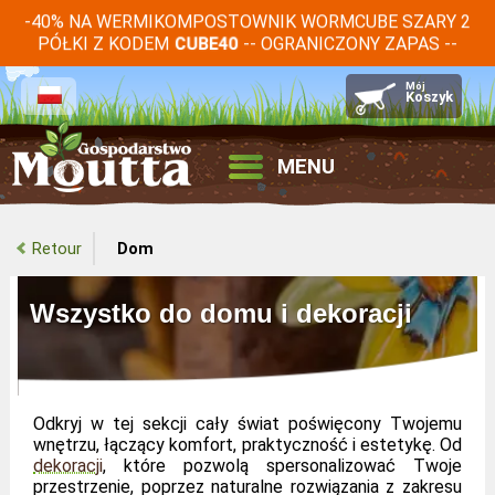
-40% NA WERMIKOMPOSTOWNIK WORMCUBE SZARY 2
PÓŁKI Z KODEM
-- OGRANICZONY ZAPAS --
CUBE40
MENU
Retour
Dom
Wszystko do domu i dekoracji
Odkryj w tej sekcji cały świat poświęcony Twojemu
wnętrzu, łączący komfort, praktyczność i estetykę. Od
dekoracji
, które pozwolą spersonalizować Twoje
przestrzenie, poprzez naturalne rozwiązania z zakresu