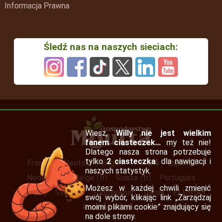
Informacja Prawna
Śledź nas na naszych sieciach:
Wiesz,
Willy nie jest wielkim
fanem ciasteczek…
my też nie!
Dlatego nasza strona potrzebuje
tylko
2 ciasteczka
: dla nawigacji i
Français
Deutsch
English
Italiano
Español
naszych statystyk.
Nederlands
Belge (fr)
Suisse (fr)
Português
Możesz w każdej chwili zmienić
Irish (en)
Svenska
Suomalainen
Dansk
Ελληνική
swój wybór, klikając link „Zarządzaj
moimi plikami cookie” znajdujący się
Română
Česky
na dole strony.