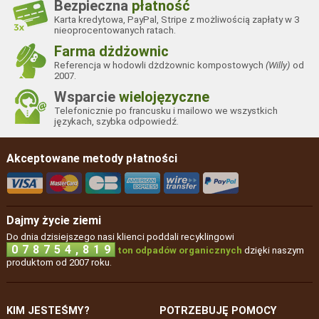
Bezpieczna
płatność
Karta kredytowa, PayPal, Stripe z możliwością zapłaty w 3
nieoprocentowanych ratach.
Farma dżdżownic
Referencja w hodowli dżdżownic kompostowych
(Willy)
od
2007.
Wsparcie
wielojęzyczne
Telefonicznie po francusku i mailowo we wszystkich
językach, szybka odpowiedź.
Akceptowane metody płatności
Dajmy życie ziemi
Do dnia dzisiejszego nasi klienci poddali recyklingowi
,
0
7
8
7
5
4
8
1
9
ton odpadów organicznych
dzięki naszym
produktom od 2007 roku.
KIM JESTEŚMY?
POTRZEBUJĘ POMOCY