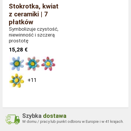
Stokrotka, kwiat
z ceramiki | 7
płatków
Symbolizuje czystość,
niewinność i szczerą
prostotę
15,28 €
+11
Szybka
dostawa
W domu / pracy lub punkt odbioru w Europie i w 41 krajach.