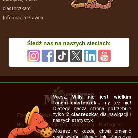
ciasteczkami
Informacja Prawna
Śledź nas na naszych sieciach:
Wiesz,
Willy nie jest wielkim
fanem ciasteczek…
my też nie!
Dlatego nasza strona potrzebuje
tylko
2 ciasteczka
: dla nawigacji i
Français
Deutsch
English
Italiano
Español
naszych statystyk.
Nederlands
Belge (fr)
Suisse (fr)
Português
Możesz w każdej chwili zmienić
Irish (en)
Svenska
Suomalainen
Dansk
Ελληνική
swój wybór, klikając link „Zarządzaj