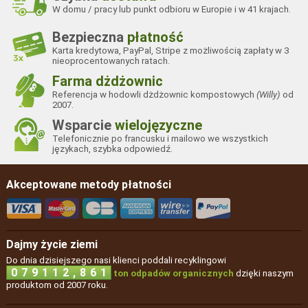
W domu / pracy lub punkt odbioru w Europie i w 41 krajach.
Bezpieczna
płatność
Karta kredytowa, PayPal, Stripe z możliwością zapłaty w 3
nieoprocentowanych ratach.
Farma dżdżownic
Referencja w hodowli dżdżownic kompostowych
(Willy)
od
2007.
Wsparcie
wielojęzyczne
Telefonicznie po francusku i mailowo we wszystkich
językach, szybka odpowiedź.
Akceptowane metody płatności
Dajmy życie ziemi
Do dnia dzisiejszego nasi klienci poddali recyklingowi
,
0
7
9
1
1
2
8
6
1
ton odpadów organicznych
dzięki naszym
produktom od 2007 roku.