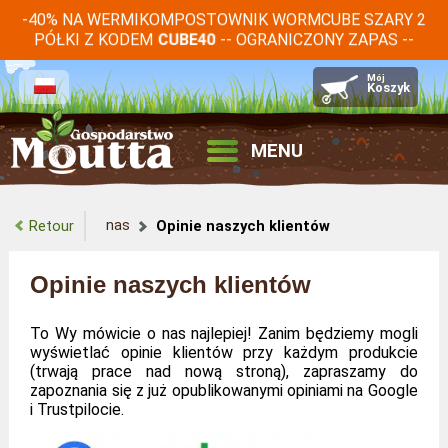
-40% NA WERMIKOMPOSTOWNIK WORMCUBE SZARY 2
PÓŁKI Z KODEM
-- OGRANICZONY ZAPAS --
CUBE40
MENU
nas
Retour
Opinie naszych klientów
Opinie naszych klientów
To Wy mówicie o nas najlepiej! Zanim będziemy mogli
wyświetlać opinie klientów przy każdym produkcie
(trwają prace nad nową stroną), zapraszamy do
zapoznania się z już opublikowanymi opiniami na Google
i Trustpilocie.