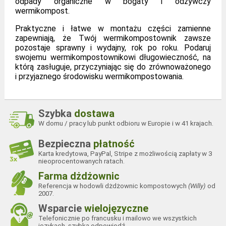
odpady organiczne w bogaty i odżywczy
wermikompost.
Praktyczne i łatwe w montażu części zamienne
zapewniają, że Twój wermikompostownik zawsze
pozostaje sprawny i wydajny, rok po roku. Podaruj
swojemu wermikompostownikowi długowieczność, na
którą zasługuje, przyczyniając się do zrównoważonego
i przyjaznego środowisku wermikompostowania.
Szybka
dostawa
W domu / pracy lub punkt odbioru w Europie i w 41 krajach.
Bezpieczna
płatność
Karta kredytowa, PayPal, Stripe z możliwością zapłaty w 3
nieoprocentowanych ratach.
Farma dżdżownic
Referencja w hodowli dżdżownic kompostowych
(Willy)
od
2007.
Wsparcie
wielojęzyczne
Telefonicznie po francusku i mailowo we wszystkich
językach, szybka odpowiedź.