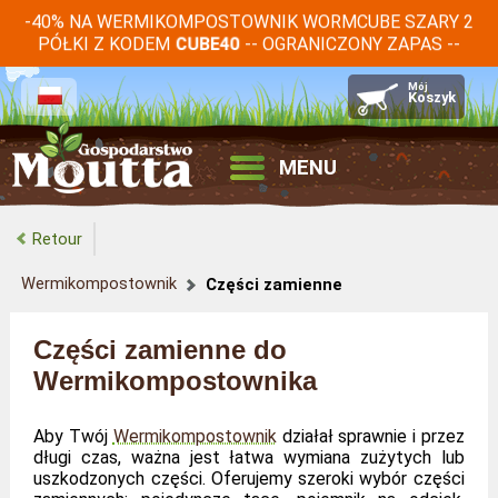
-40% NA WERMIKOMPOSTOWNIK WORMCUBE SZARY 2
PÓŁKI Z KODEM
CUBE40
-- OGRANICZONY ZAPAS --
MENU
Retour
Wermikompostownik
Części zamienne
Części zamienne do
Wermikompostownika
Aby Twój
Wermikompostownik
działał sprawnie i przez
długi czas, ważna jest łatwa wymiana zużytych lub
uszkodzonych części. Oferujemy szeroki wybór części