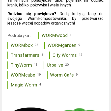
zamiennych: pojedyncze tace, pojemnik na odciek,
kranik, kółko, pokrywka i wiele innych.
Rodzina się powiększa?
Dodaj kolejną tacę do
swojego Wermikompostownika, by przetwarzać
jeszcze więcej odpadów organicznych!
WORMwood
Podrubryka :
1
WORMbox
WORMgarden
22
9
Transfarmers
City Worms
3
12
TinyWorm
Urbalive
13
20
WORMcube
Worm Cafe
19
9
Magic Worm
4