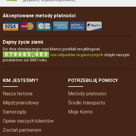
Akceptowane metody płatności
Dajmy życie ziemi
Do dnia dzisiejszego nasi klienci poddali recyklingowi
,
0
7
8
4
8
5
4
8
3
ton odpadów organicznych
dzięki naszym
produktom od 2007 roku.
KIM JESTEŚMY?
POTRZEBUJĘ POMOCY
Nasza historia
Metody płatności
Międzynarodowy
Środki transportu
Samorządy
Moje
Konto
Opinie naszych klientów
Zostań partnerem