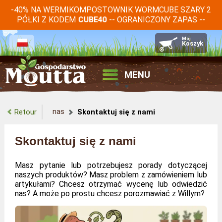
-40% NA WERMIKOMPOSTOWNIK WORMCUBE SZARY 2
PÓŁKI Z KODEM
-- OGRANICZONY ZAPAS --
CUBE40
MENU
nas
Retour
Skontaktuj się z nami
Skontaktuj się z nami
Masz pytanie lub potrzebujesz porady dotyczącej
naszych produktów? Masz problem z zamówieniem lub
artykułami? Chcesz otrzymać wycenę lub odwiedzić
nas? A może po prostu chcesz porozmawiać z Willym?