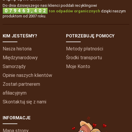
Do dnia dzisiejszego nasi klienci poddali recyklingowi
,
0
7
9
4
6
3
4
0
2
ton odpadów organicznych
dzięki naszym
produktom od 2007 roku.
KIM JESTEŚMY?
POTRZEBUJĘ POMOCY
Nasza historia
Metody płatności
Międzynarodowy
Środki transportu
Samorządy
Moje
Konto
Opinie naszych klientów
Zostań partnerem
afiliacyjnym
Skontaktuj się z nami
INFORMACJE
Mapa strony