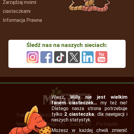
Zarządzaj moimi
ciasteczkami
Informacja Prawna
Śledź nas na naszych sieciach:
Wiesz,
Willy nie jest wielkim
fanem ciasteczek…
my też nie!
Dlatego nasza strona potrzebuje
tylko
2 ciasteczka
: dla nawigacji i
Français
Deutsch
English
Italiano
Español
naszych statystyk.
Nederlands
Belge (fr)
Suisse (fr)
Português
Możesz w każdej chwili zmienić
Irish (en)
Svenska
Suomalainen
Dansk
Ελληνική