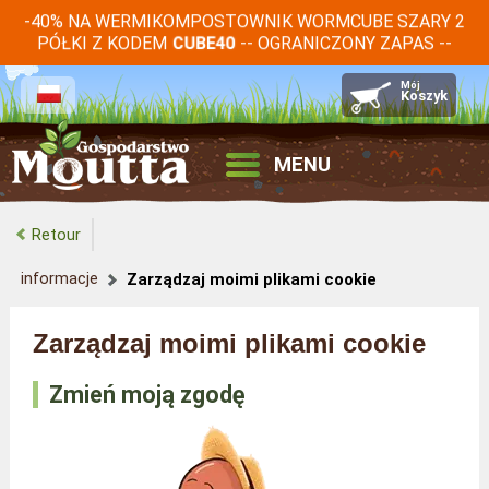
-40% NA WERMIKOMPOSTOWNIK WORMCUBE SZARY 2
PÓŁKI Z KODEM
-- OGRANICZONY ZAPAS --
CUBE40
MENU
Retour
informacje
Zarządzaj moimi plikami cookie
Zarządzaj moimi plikami cookie
Zmień moją zgodę