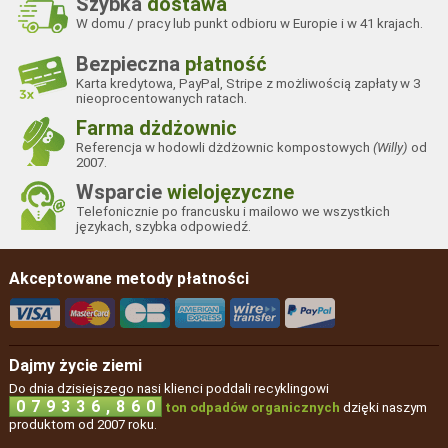
Szybka
dostawa
W domu / pracy lub punkt odbioru w Europie i w 41 krajach.
Bezpieczna
płatność
Karta kredytowa, PayPal, Stripe z możliwością zapłaty w 3
nieoprocentowanych ratach.
Farma dżdżownic
Referencja w hodowli dżdżownic kompostowych
(Willy)
od
2007.
Wsparcie
wielojęzyczne
Telefonicznie po francusku i mailowo we wszystkich
językach, szybka odpowiedź.
Akceptowane metody płatności
Dajmy życie ziemi
Do dnia dzisiejszego nasi klienci poddali recyklingowi
,
0
7
9
3
3
6
8
6
0
ton odpadów organicznych
dzięki naszym
produktom od 2007 roku.