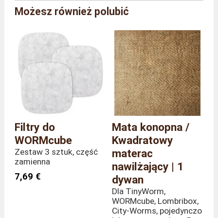
Marka
Plastia
Możesz również polubić
Referencja
WCU/BJ/GR
Kolor
Perłowy Szary
Wymiary
Długość 35 x Głębokość 35 x
(całkowite)
Wysokość 7 cm
Waga
400 gramy
Filtry do
Mata konopna /
WORMcube
Kwadratowy
Zestaw 3 sztuk, część
materac
zamienna
nawilżający | 1
7,69 €
dywan
Dla TinyWorm,
WORMcube, Lombribox,
City-Worms, pojedynczo