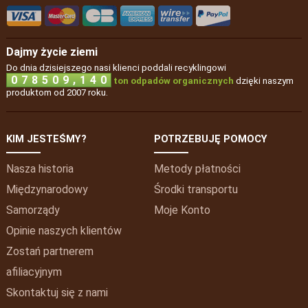
Dajmy życie ziemi
Do dnia dzisiejszego nasi klienci poddali recyklingowi
,
0
7
8
5
0
9
1
4
0
ton odpadów organicznych
dzięki naszym
produktom od 2007 roku.
KIM JESTEŚMY?
POTRZEBUJĘ POMOCY
Nasza historia
Metody płatności
Międzynarodowy
Środki transportu
Samorządy
Moje
Konto
Opinie naszych klientów
Zostań partnerem
afiliacyjnym
Skontaktuj się z nami