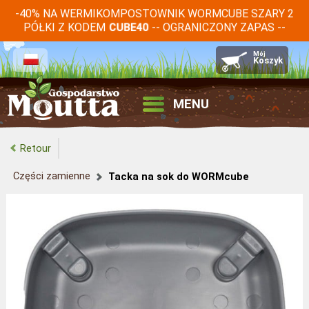
-40% NA WERMIKOMPOSTOWNIK WORMCUBE SZARY 2
PÓŁKI Z KODEM
-- OGRANICZONY ZAPAS --
CUBE40
MENU
Retour
Części zamienne
Tacka na sok do WORMcube