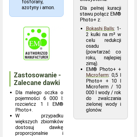
fosforany,
azotyny i amon.
Dla pełnej kuracji
stawu połącz EM®
Photo+ z:
Bokashi Balls
: 1-
2 kulki na m² w
celu redukcji
osadu
(powtarzać co
roku, najlepiej
zimą).
EM® Photo+ +
Zastosowanie -
Microferm
: 0,5 l
Photo+ + 10 l
Zalecane dawki
Microferm / 10
Dla małego oczka o
000 l wody / rok
pojemności 6 000 l:
do zwalczania
rozcieńcz 1 l EM®
zielonej wody i
Photo+.
glonów.
W przypadku
większych zbiorników
dostosuj dawkę
proporcjonalnie i