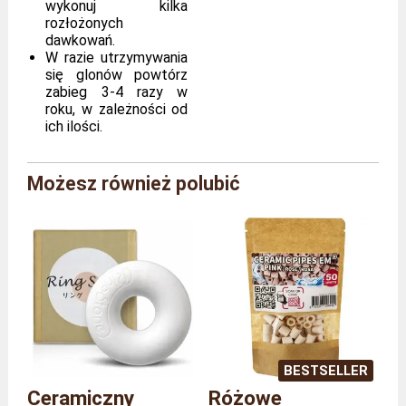
wykonuj kilka
rozłożonych
dawkowań.
W razie utrzymywania
się glonów powtórz
zabieg 3-4 razy w
roku, w zależności od
ich ilości.
Marka
Agriton
Możesz również polubić
Referencja
AG/PHO/1L
Rozmiar
Butelka 1 L
Waga
1,1 kilogram
BESTSELLER
Ceramiczny
Różowe