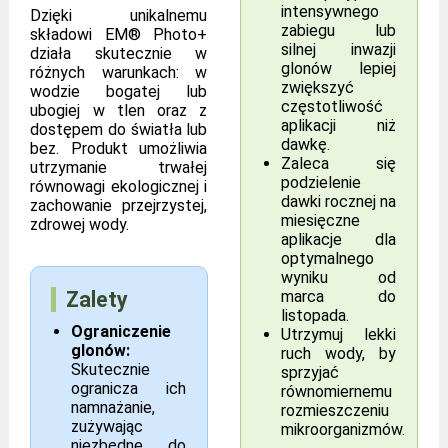
intensywnego
Dzięki unikalnemu
zabiegu lub
składowi EM® Photo+
silnej inwazji
działa skutecznie w
glonów lepiej
różnych warunkach: w
zwiększyć
wodzie bogatej lub
częstotliwość
ubogiej w tlen oraz z
aplikacji niż
dostępem do światła lub
dawkę.
bez. Produkt umożliwia
Zaleca się
utrzymanie trwałej
podzielenie
równowagi ekologicznej i
dawki rocznej na
zachowanie przejrzystej,
miesięczne
zdrowej wody.
aplikacje dla
optymalnego
wyniku od
Zalety
marca do
listopada.
Ograniczenie
Utrzymuj lekki
glonów:
ruch wody, by
Skutecznie
sprzyjać
ogranicza ich
równomiernemu
namnażanie,
rozmieszczeniu
zużywając
mikroorganizmów.
niezbędne do