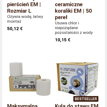
pierścień EM |
ceramiczne
Rozmiar L
koraliki EM | 50
Ożywia wodę, łatwy
pereł
montaż
Usuwa chlor i
niepożądane
50,12 €
pozostałości z wody
10,15 €
BESTSELLER
Maksymalna
Kula do stawu EM