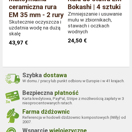
ceramiczna rura
Bokashi | 4 sztuki
EM 35 mm - 2 rury
Zmniejszanie i usuwanie
mułu w zbiornikach,
Skutecznie oczyszcza i
stawach i oczkach
uzdatnia wodę na dużą
wodnych
skalę
24,50 €
43,97 €
Szybka
dostawa
W domu / pracy lub punkt odbioru w Europie i w 41 krajach.
Bezpieczna
płatność
Karta kredytowa, PayPal, Stripe z możliwością zapłaty w 3
nieoprocentowanych ratach.
Farma dżdżownic
Referencja w hodowli dżdżownic kompostowych
(Willy)
od
2007.
Wsparcie
wielojęzyczne