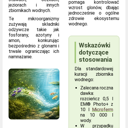
pomaga kontrolować
jeziorach i innych
wzrost glonów, dbając
zbiornikach wodnych.
jednocześnie o ogólne
zdrowie ekosystemu
Te mikroorganizmy
wodnego.
zużywają składniki
odżywcze takie jak
fosforany, azotyny i
amon, konkurując
Wskazówki
bezpośrednio z glonami i
trwale ograniczając ich
dotyczące
namnażanie.
stosowania
Dla standardowej
kuracji zbiornika
wodnego:
Zalecana roczna
dawka:
rozcieńcz 0,5 l
EM® Photo+ z
10 l
Microferm
na 10 000 l
wody.
W przypadku