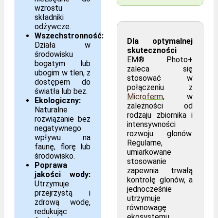
wzrostu
składniki
odżywcze.
Wszechstronność:
Dla optymalnej
Działa w
skuteczności
środowisku
EM® Photo+
bogatym lub
zaleca się
ubogim w tlen, z
stosować w
dostępem do
połączeniu z
światła lub bez.
Microferm
, w
Ekologiczny:
zależności od
Naturalne
rodzaju zbiornika i
rozwiązanie bez
intensywności
negatywnego
rozwoju glonów.
wpływu na
Regularne,
faunę, florę lub
umiarkowane
środowisko.
stosowanie
Poprawa
zapewnia trwałą
jakości wody:
kontrolę glonów, a
Utrzymuje
jednocześnie
przejrzystą i
utrzymuje
zdrową wodę,
równowagę
redukując
ekosystemu.