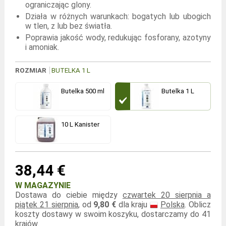
ograniczając glony.
Działa w różnych warunkach: bogatych lub ubogich
w tlen, z lub bez światła.
Poprawia jakość wody, redukując fosforany, azotyny
i amoniak.
ROZMIAR
BUTELKA 1 L
Butelka 500 ml
Butelka 1 L
10 L Kanister
38,44 €
W MAGAZYNIE
Dostawa do ciebie między
czwartek 20 sierpnia a
piątek 21 sierpnia
, od
9,80 €
dla kraju
Polska
. Oblicz
koszty dostawy w swoim koszyku, dostarczamy do 41
krajów.