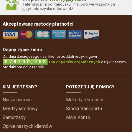
Telefonicznie po francusku i mailowo we wszystkich
językach, szybka odpowiedź.
Akceptowane metody płatności
Dajmy życie ziemi
Do dnia dzisiejszego nasi klienci poddali recyklingowi
,
0
7
8
2
0
0
2
6
8
ton odpadów organicznych
dzięki naszym
produktom od 2007 roku.
KIM JESTEŚMY?
POTRZEBUJĘ POMOCY
Nasza historia
Metody płatności
Międzynarodowy
Środki transportu
Samorządy
Moje
Konto
Opinie naszych klientów