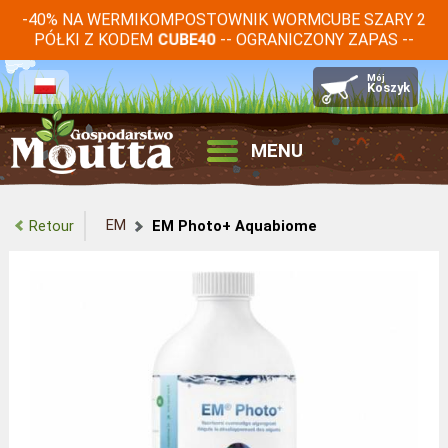
-40% NA WERMIKOMPOSTOWNIK WORMCUBE SZARY 2
PÓŁKI Z KODEM
-- OGRANICZONY ZAPAS --
CUBE40
MENU
EM
Retour
EM Photo+ Aquabiome