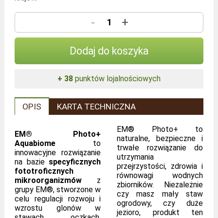
-
+
Dodaj do koszyka
+ 38
punktów lojalnościowych
OPIS
KARTA TECHNICZNA
EM® Photo+ to
EM® Photo+
naturalne, bezpieczne i
Aquabiome
to
trwałe rozwiązanie do
innowacyjne rozwiązanie
utrzymania
na bazie
specyficznych
przejrzystości, zdrowia i
fototroficznych
równowagi wodnych
mikroorganizmów
z
zbiorników. Niezależnie
grupy EM®, stworzone w
czy masz mały staw
celu regulacji rozwoju i
ogrodowy, czy duże
wzrostu glonów w
jezioro, produkt ten
stawach, oczkach,